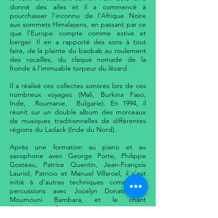
donné des ailes et il a commencé à
pourchasser l'inconnu de l'Afrique Noire
aux sommets Himalayens, en passant par ce
que l'Europe compte comme estive et
berger. Il en a rapporté des sons à tout
faire, de la plainte du baobab au roulement
des rocailles, du claqué nomade de la
fronde à l'immuable torpeur du lézard.
Il a réalisé ces collectes sonores lors de ces
nombreux voyages (Mali, Burkina Faso,
Inde, Roumanie, Bulgarie). En 1994, il
réunit sur un double album des morceaux
de musiques traditionnelles de différentes
régions du Ladack (Inde du Nord).
Après une formation au piano et au
saxophone avec George Porte, Philippe
Gosteau, Patrice Quentin, Jean-François
Lauriol, Patricio et Manuel Villaroel, il s’est
initié à d’autres techniques comme les
percussions avec Jocelyn Donatien et
Moumouni Bambara, et le chant
diphonique. Son instrumentarium varié
(Clavier Fender Rhodes, saxophones, flûtes