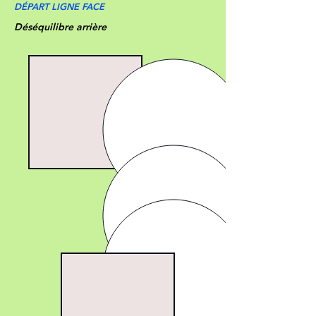
DÉPART LIGNE FACE
Déséquilibre arrière