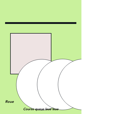
Roue
Course queue leue leue