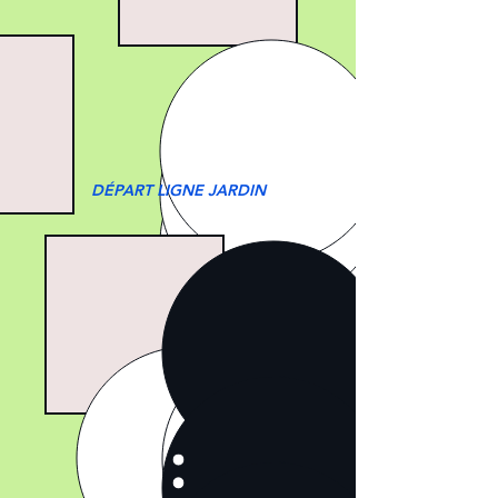
DÉPART LIGNE JARDIN