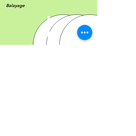
Balayage
Centre + eclatement coin